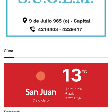
Clima
13
℃
San Juan
13º - 13º%
33%
22.1 km/h
Cielo claro
Facebook