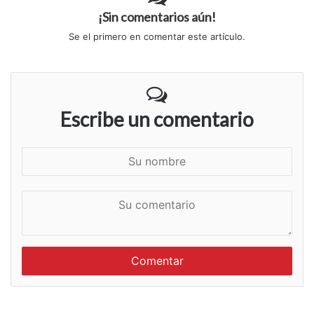
¡Sin comentarios aún!
Se el primero en comentar este artículo.
Escribe un comentario
S
u
n
S
o
u
m
c
b
o
r
m
e
e
n
t