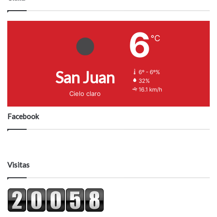
6
℃
San Juan
6º - 6º%
32%
16.1 km/h
Cielo claro
Facebook
Visitas