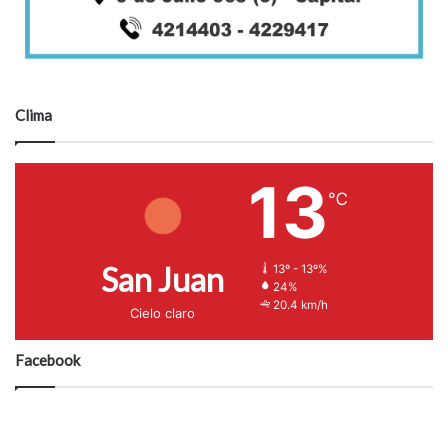
Clima
13
℃
San Juan
13º - 13º%
24%
20.4 km/h
Cielo claro
Facebook