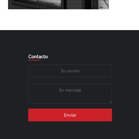
Contacto
Su
correo
Su
mensaje