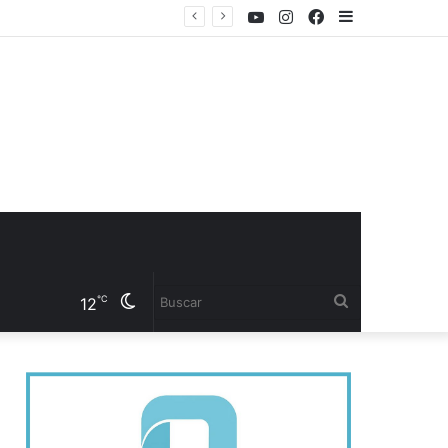
Youtube
Instagram
Facebook
Sidebar
estabilidad laboral
Cambiar
Buscar
℃
12
modo