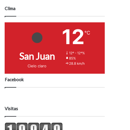
Clima
12
℃
San Juan
12º - 12º%
85%
28.8 km/h
Cielo claro
Facebook
Visitas